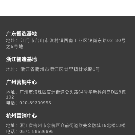
广东智造基地
地址：江门市台山市汶村镇西南工业区铃岗东路02-30号
之5号地
浙江智造基地
地址：浙江省衢州市衢江区廿里镇廿龙路1号
广州营销中心
地址：广州市海珠区官洲街道仑头路64号华新科创岛D区8栋
102
电话：020-89300955
杭州营销中心
03
地址：浙江省杭州市余杭区仓前街道欧美金融城T5北楼18楼
公共服务
电话：0571-88586695