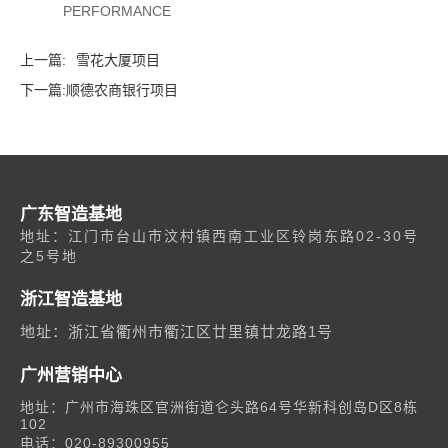
详情
PERFORMANCE
02
工业地产
上一篇:
雪花大厦项目
下一篇:
顺德农商银行项目
广东智造基地
地址：江门市台山市汶村镇西南工业区铃岗东路02-30号
之5号地
浙江智造基地
地址：浙江省衢州市衢江区廿里镇廿龙路1号
广州营销中心
地址：广州市海珠区官洲街道仑头路64号华新科创岛D区8栋
102
电话：020-89300955