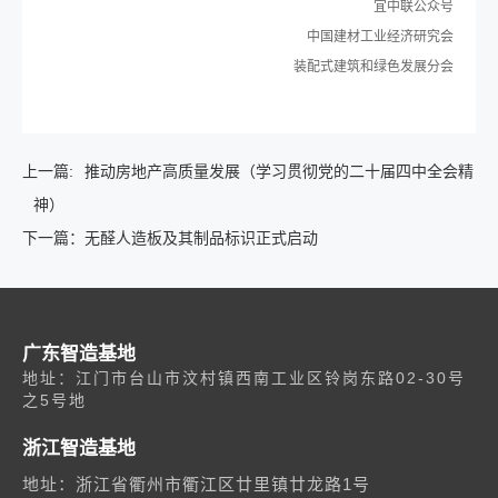
宜中联公众号
中国建材工业经济研究会
装配式建筑和绿色发展分会
上一篇:
推动房地产高质量发展（学习贯彻党的二十届四中全会精
神）
下一篇：
无醛人造板及其制品标识正式启动
广东智造基地
地址：江门市台山市汶村镇西南工业区铃岗东路02-30号
之5号地
浙江智造基地
地址：浙江省衢州市衢江区廿里镇廿龙路1号