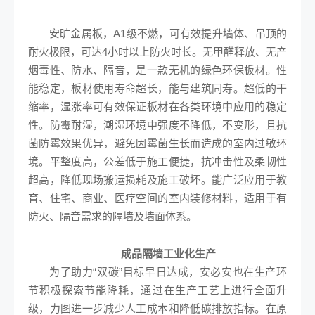
安旷金属板，A1级不燃，可有效提升墙体、吊顶的
耐火极限，可达4小时以上防火时长。无甲醛释放、无产
烟毒性、防水、隔音，是一款无机的绿色环保板材。性
能稳定，板材使用寿命超长，能与建筑同寿。超低的干
缩率，湿涨率可有效保证板材在各类环境中应用的稳定
性。防霉耐湿，潮湿环境中强度不降低，不变形，且抗
菌防霉效果优异，避免因霉菌生长而造成的室内过敏环
境。平整度高，公差低于施工便捷，抗冲击性及柔韧性
超高，降低现场搬运损耗及施工破坏。能广泛应用于教
育、住宅、商业、医疗空间的室内装修材料，适用于有
防火、隔音需求的隔墙及墙面体系。
成品隔墙工业化生产
为了助力“双碳”目标早日达成，安必安也在生产环
节积极探索节能降耗，通过在生产工艺上进行全面升
级，力图进一步减少人工成本和降低碳排放指标。在原