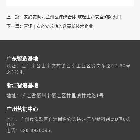
上一篇:
安必安助力兰州医疗综合体 筑起生命安全的防火门
下一篇：
喜讯 | 安必安成功入选高新技术企业
广东智造基地
地址：江门市台山市汶村镇西南工业区铃岗东路02-30号
之5号地
浙江智造基地
地址：浙江省衢州市衢江区廿里镇廿龙路1号
广州营销中心
地址：广州市海珠区官洲街道仑头路64号华新科创岛D区8栋
102
电话：020-89300955