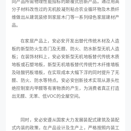
同产品所需物理性能指标的颠覆式创新产品。通过用高
分子材料改性过的无机胶凝剂粘合农业循环物及木质纤
维做出从建筑装修到家居木门等一系列绿色家居建材产
品。
在家居产品上，安必安开发出替代传统木材及人造
板的新型防火生态门及无醛、防火、防水新型无机人造
板；在装饰材料上，安必安新型无机地板替代传统木质
地板或石塑地板，新型无机墙板替代传统竹木纤维墙板
及硅酸钙板墙板，在实现成本大幅下浮的同时提升了无
醛、防火、防水等特点。安必安创新技术实现从源头杜
绝控制室内甲醛等有害物质的产生，为消费者真正打造
出无醛、无苯、低VOC的全屋空间。
同时，安必安遵从国家大力发展装配式建筑及装配
式内装的政策，在产品设计及生产上，严格按照内装工