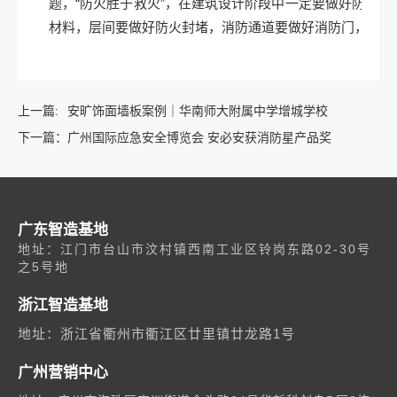
题，“防火胜于救火”，在建筑设计阶段中一定要做好防火措
材料，层间要做好防火封堵，消防通道要做好消防门，为高层
上一篇:
安旷饰面墙板案例｜华南师大附属中学增城学校
下一篇：
广州国际应急安全博览会 安必安获消防星产品奖
广东智造基地
地址：江门市台山市汶村镇西南工业区铃岗东路02-30号
之5号地
浙江智造基地
地址：浙江省衢州市衢江区廿里镇廿龙路1号
广州营销中心