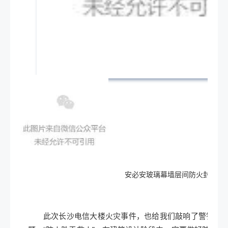
安必安玻璃幕墙层间防火封
此次长沙电信大楼火灾事件，也给我们敲响了警钟，破