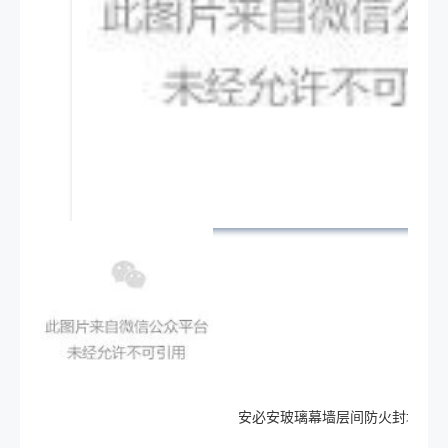
安必安玻璃幕墙层间防火封堵