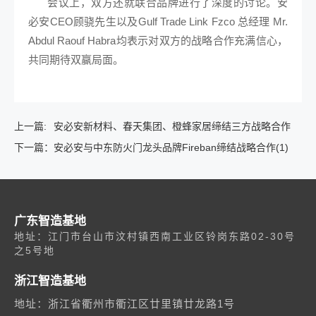
会议上，双方还就联合品牌进行了深度的讨论。安
必安CEO顾骁先生以及Gulf Trade Link Fzco 总经理 Mr.
Abdul Raouf Habra均表示对双方的战略合作充满信心，
共同期待双赢局面。
上一篇:
安必安新材料、春天集团、橙蜂家居缔结三方战略合作
下一篇：
安必安与中东防火门龙头品牌Fireban缔结战略合作(1)
广东智造基地
地址：江门市台山市汶村镇西南工业区铃岗东路02-30号
之5号地
浙江智造基地
地址：浙江省衢州市衢江区廿里镇廿龙路1号