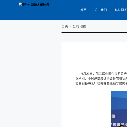
首页
首页
公司动态
6月
张永刚、
协会副秘