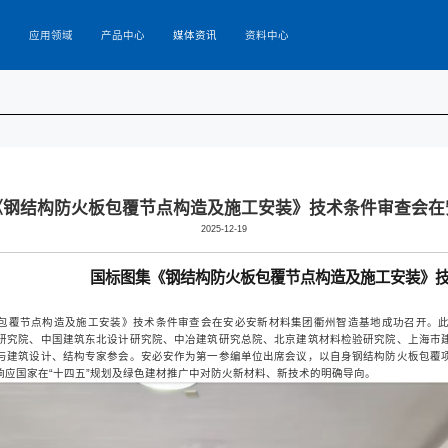
关于我们
科技研发
应用领域
产品中心
国标图集《钢结构防火板包覆节点
国标图集《