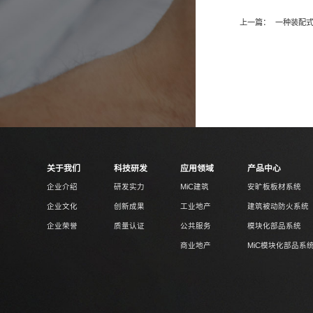
03
质量认证