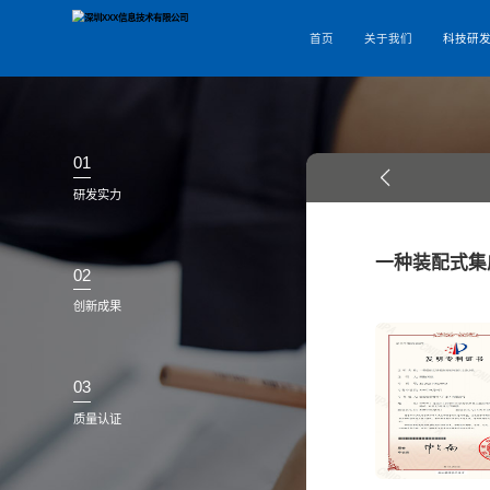
首页
01
研发实力
02
创新成果