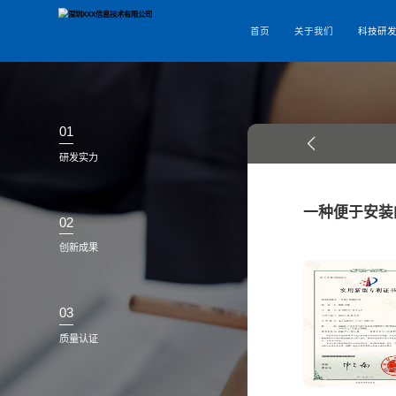
首页
01
研发实力
02
创新成果