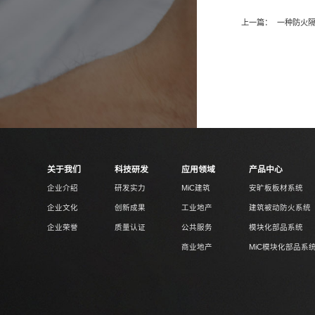
03
质量认证