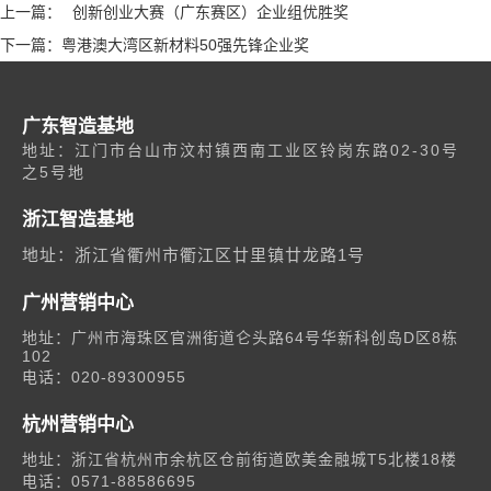
上一篇：
创新创业大赛（广东赛区）企业组优胜奖
下一篇：
粤港澳大湾区新材料50强先锋企业奖
广东智造基地
地址：江门市台山市汶村镇西南工业区铃岗东路02-30号
之5号地
浙江智造基地
地址：浙江省衢州市衢江区廿里镇廿龙路1号
广州营销中心
地址：广州市海珠区官洲街道仑头路64号华新科创岛D区8栋
102
电话：020-89300955
杭州营销中心
地址：浙江省杭州市余杭区仓前街道欧美金融城T5北楼18楼
电话：0571-88586695