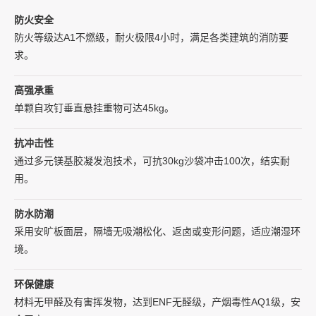
防火安全
防火等级达A1不燃级，耐火极限4小时，满足各类建筑的消防要
求。
高强承重
单颗自攻钉垂直悬挂重物可达45kg。
抗冲击性
通过多元镁基胶凝发泡技术，可抗30kg沙袋冲击100次，结实耐
用。
防水防潮
采用安旷板面层，隔墙无吸潮松化、返卤或变形问题，适应潮湿环
境。
环保健康
材料无甲醛及有害挥发物，达到ENF无醛级，产烟毒性AQ1级，安