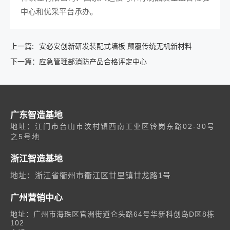
中心和优采平台承办。
上一篇:
安必安创新研发装配式墙板 颠覆传统无机新材料
下一篇：
应急管理部消防产品合格评定中心
广东智造基地
地址：江门市台山市汶村镇西南工业区铃岗东路02-30号
之5号地
浙江智造基地
地址：浙江省衢州市衢江区廿里镇廿龙路1号
广州营销中心
地址：广州市海珠区官洲街道仑头路64号华新科创岛D区8栋
102